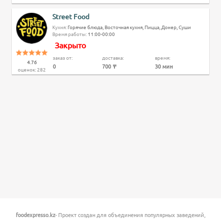
Street Food
Кухня:
Горячие блюда, Восточная кухня, Пицца, Донер, Суши
Время работы:
11:00-00:00
Закрыто
заказ от:
доставка:
время:
4.76
0
700 ₸
30 мин
оценок:
282
foodexpresso.kz
- Проект создан для объединения популярных заведений,