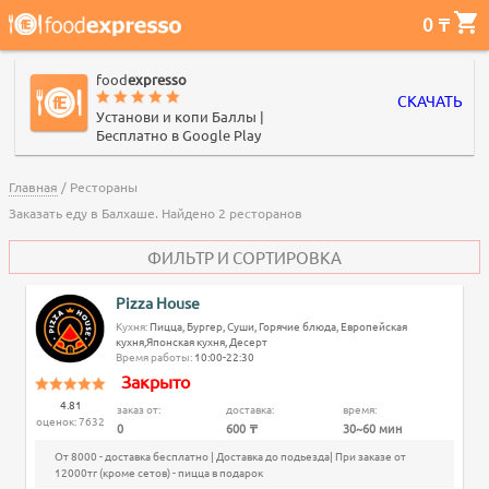
0 ₸
food
expresso
СКАЧАТЬ
Установи и копи Баллы |
Бесплатно в Google Play
Главная
/ Рестораны
Заказать еду в Балхаше. Найдено
2
ресторанов
ФИЛЬТР И СОРТИРОВКА
Pizza House
Кухня:
Пицца, Бургер, Суши, Горячие блюда, Европейская
кухня,Японская кухня, Десерт
Время работы:
10:00-22:30
Закрыто
4.81
заказ от:
доставка:
время:
оценок:
7632
0
600 ₸
30~60 мин
От 8000 - доставка бесплатно | Доставка до подьезда| При заказе от
12000тг (кроме сетов) - пицца в подарок